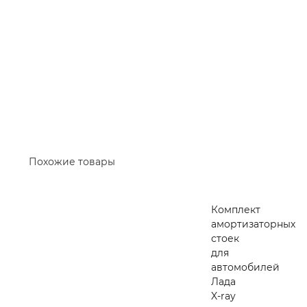
Похожие товары
Комплект
амортизаторных
стоек
для
автомобилей
Лада
X-ray