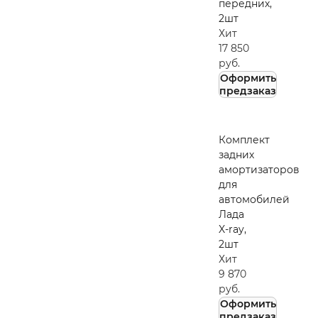
передних,
2шт
Хит
17 850
руб.
Оформить
предзаказ
Комплект
задних
амортизаторов
для
автомобилей
Лада
X-ray,
2шт
Хит
9 870
руб.
Оформить
предзаказ