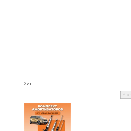
Хит
Уве